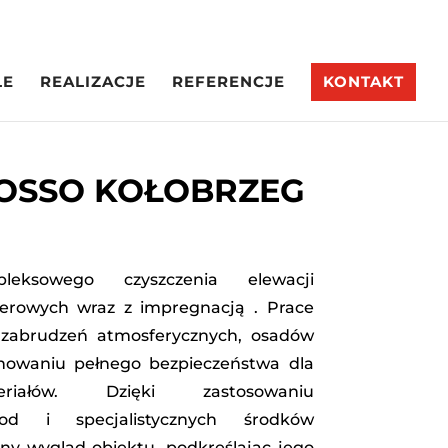
LE
REALIZACJE
REFERENCJE
KONTAKT
HOSSO KOŁOBRZEG
ksowego czyszczenia elewacji
kierowych wraz z impregnacją . Prace
 zabrudzeń atmosferycznych, osadów
chowaniu pełnego bezpieczeństwa dla
eriałów. Dzięki zastosowaniu
tod i specjalistycznych środków
zny wygląd obiektu, podkreślając jego