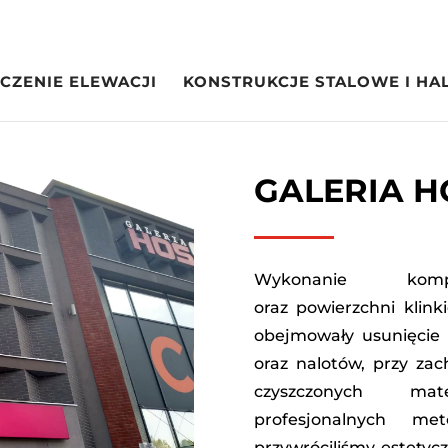
CZENIE ELEWACJI
KONSTRUKCJE STALOWE I HA
GALERIA 
Wykonanie komple
oraz powierzchni klin
obejmowały usunięcie
oraz nalotów, przy za
czyszczonych mat
profesjonalnych me
przywróciliśmy estetyc