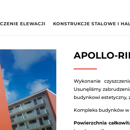
CZENIE ELEWACJI
KONSTRUKCJE STALOWE I HA
APOLLO-R
Wykonanie czyszczenia 
Usunęliśmy zabrudzenia
budynkowi estetyczny, 
Kompleks budynków w c
Powierzchnia całkowit