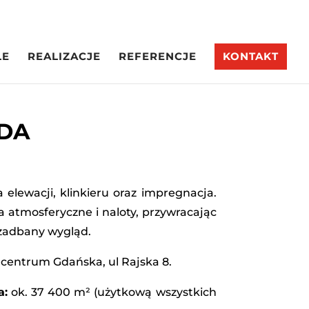
LE
REALIZACJE
REFERENCJE
KONTAKT
IDA
elewacji, klinkieru oraz impregnacja.
 atmosferyczne i naloty, przywracając
zadbany wygląd.
entrum Gdańska, ul Rajska 8.
a:
ok. 37 400 m² (użytkową wszystkich