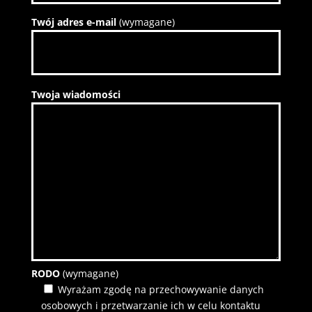
Twój adres e-mail
(wymagane)
P
Twoja wiadomości
l
e
a
s
e
l
e
a
v
e
t
RODO
(wymagane)
h
Wyrażam zgodę na przechowywanie danych
i
osobowych i przetwarzanie ich w celu kontaktu
s