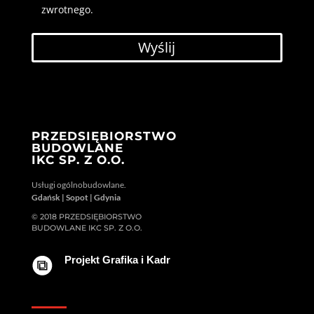
zwrotnego.
f
i
e
l
d
e
m
p
PRZEDSIĘBIORSTWO
t
BUDOWLANE
y
IKC SP. Z O.O.
.
Usługi ogólnobudowlane.
Gdańsk | Sopot | Gdynia
© 2018 PRZEDSIĘBIORSTWO
BUDOWLANE IKC SP. Z O.O.
Projekt Grafika i Kadr