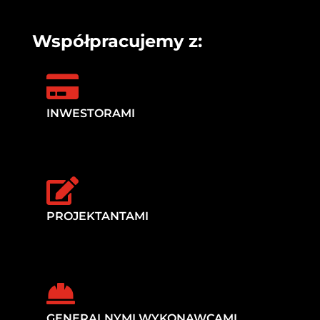
Współpracujemy z:

INWESTORAMI

PROJEKTANTAMI

GENERALNYMI WYKONAWCAMI