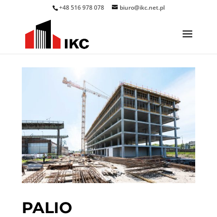
+48 516 978 078
biuro@ikc.net.pl
PALIO